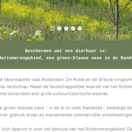
Rottemerengebied,
 een groen-blauwe oase in de Rand
an Moerkapelle naar Rotterdam. De Rotte en de directe omgevi
ds landschap. Naast de landschappelijke waarde van het Rotte
 het bovendien een grote cultuurhistorische waarde.
e groen-blauwe oase – in de al zo volle Randstad – bedreigd 
siever gebruik ervan en toenemende commerciële ontwikkelinge
t zich daarom in voor het behoud van het Rottemerengebied. De 