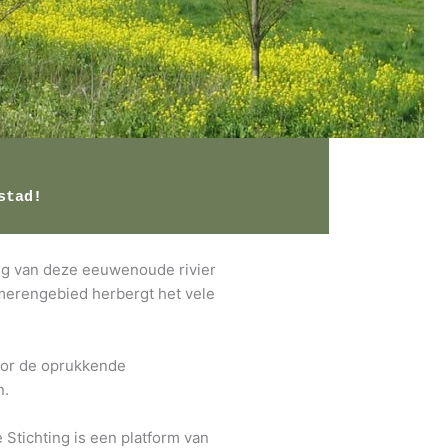
stad!
ng van deze eeuwenoude rivier
merengebied herbergt het vele
door de oprukkende
n.
Stichting is een platform van